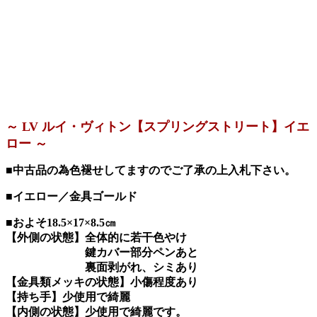
～ LV ルイ・ヴィトン【スプリングストリート】イエ
ロー ～
■中古品の為色褪せしてますのでご了承の上入札下さい。
■イエロー／金具ゴールド
■およそ18.5×17×8.5㎝
【外側の状態】全体的に若干色やけ
鍵カバー部分ペンあと
裏面剥がれ、シミあり
【金具類メッキの状態】小傷程度あり
【持ち手】少使用で綺麗
【内側の状態】少使用で綺麗です。