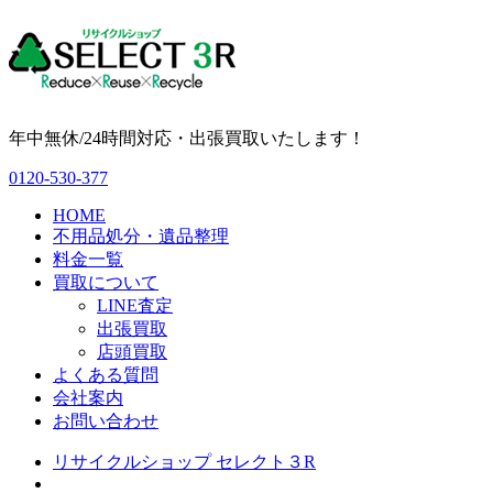
年中無休/24時間対応・出張買取いたします！
0120-530-377
HOME
不用品処分・遺品整理
料金一覧
買取について
LINE査定
出張買取
店頭買取
よくある質問
会社案内
お問い合わせ
リサイクルショップ セレクト３R