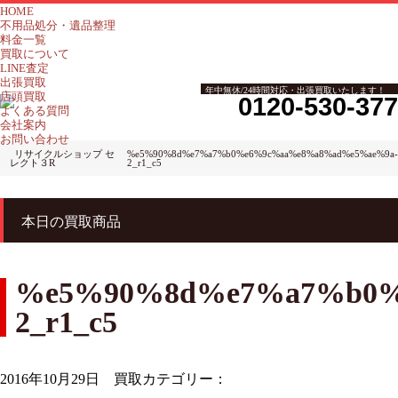
HOME
不用品処分・遺品整理
料金一覧
買取について
LINE査定
出張買取
年中無休/24時間対応・出張買取いたします！
店頭買取
0120-530-377
よくある質問
会社案内
お問い合わせ
リサイクルショップ セ
%e5%90%8d%e7%a7%b0%e6%9c%aa%e8%a8%ad%e5%ae%9a-
レクト３R
2_r1_c5
本日の買取商品
%e5%90%8d%e7%a7%b0%
2_r1_c5
2016年10月29日
買取カテゴリー：