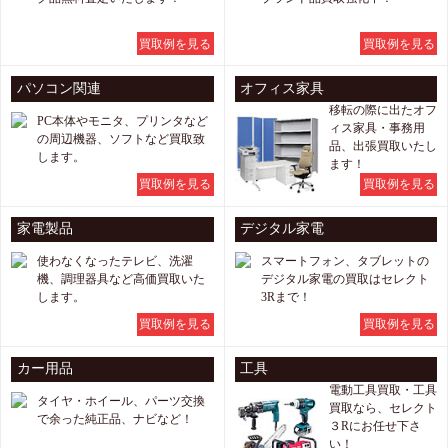
買取例を見る
買取例を見る
パソコン関連
オフィス家具
移転の際に出たオフ
PC本体やモニタ、プリンタなど
ィス家具・事務用
の周辺機器、ソフトなど買取致
品、出張買取いたし
します。
ます！
買取例を見る
買取例を見る
家電製品
デジタル家電
使わなくなったテレビ、洗濯
スマートフォン、タブレットの
機、調理器具など高価買取いた
デジタル家電の買取はセレクト
します。
3Rまで！
買取例を見る
買取例を見る
カー用品
工具
電動工具買取・工具
タイヤ・ホイール、パーツ交換
買取なら、セレクト
で余った純正品、ナビなど！
３Rにお任せ下さ
い！