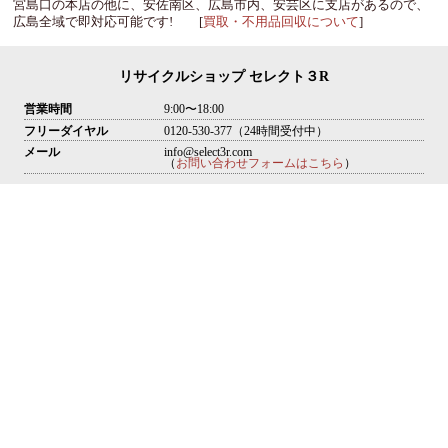
宮島口の本店の他に、安佐南区、広島市内、安芸区に支店があるので、
広島全域で即対応可能です! [
買取・不用品回収について
]
リサイクルショップ セレクト３R
営業時間
9:00〜18:00
フリーダイヤル
0120-530-377（24時間受付中）
メール
info@select3r.com
（
お問い合わせフォームはこちら
）