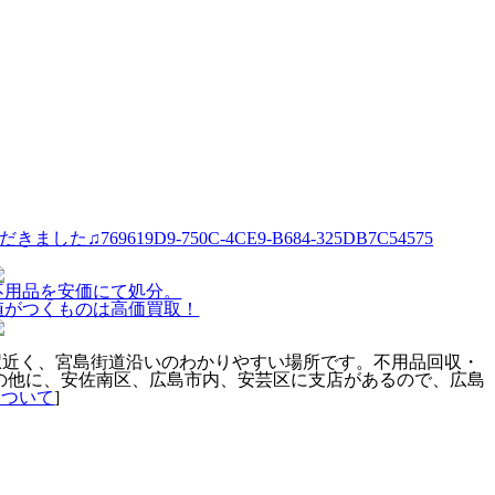
だきました♫
769619D9-750C-4CE9-B684-325DB7C54575
不用品を安価にて処分。
値がつくものは高価買取！
駅近く、宮島街道沿いのわかりやすい場所です。不用品回収・
の他に、安佐南区、広島市内、安芸区に支店があるので、広島
について
]