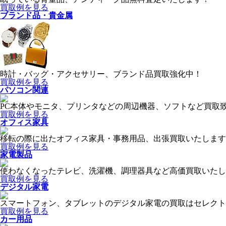
買取例を見る
ブランド品・貴金属
時計・バッグ・アクセサリー、ブランド品買取強化中！
買取例を見る
パソコン関連
PC本体やモニタ、プリンタなどの周辺機器、ソフトなど買取
買取例を見る
オフィス家具
移転の際に出たオフィス家具・事務用品、出張買取いたします
買取例を見る
家電製品
使わなくなったテレビ、洗濯機、調理器具など高価買取いたし
買取例を見る
デジタル家電
スマートフォン、タブレットのデジタル家電の買取はセレクト
買取例を見る
カー用品