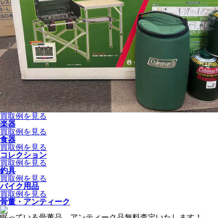
買取例を見る
楽器
買取例を見る
食器
買取例を見る
コレクション
買取例を見る
釣具
買取例を見る
バイク用品
買取例を見る
骨董・アンティーク
眠っている骨董品、アンティーク品無料査定いたします！