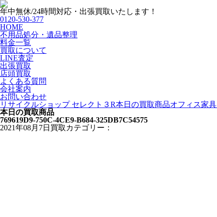
年中無休/24時間対応・出張買取いたします！
0120-530-377
HOME
不用品処分・遺品整理
料金一覧
買取について
LINE査定
出張買取
店頭買取
よくある質問
会社案内
お問い合わせ
リサイクルショップ セレクト３R
本日の買取商品
オフィス家具
本日の買取商品
769619D9-750C-4CE9-B684-325DB7C54575
2021年08月7日
買取カテゴリー：