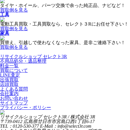
タイヤ・ホイール、パーツ交換で余った純正品、ナビなど！
買取例を見る
工具
電動工具買取・工具買取なら、セレクト３Rにお任せ下さい！
買取例を見る
家具
買替え、引越しで使わなくなった家具、是非ご連絡下さい！
買取例を見る
リサイクルショップ セレクト3R
不用品処分・遺品整理
料金一覧
買取について
LINE査定
出張買取
店頭買取
よくある質問
会社案内
お問い合わせ
サイトマップ
プライバシー・ポリシー
リサイクルショップ セレクト3R / 株式会社 3R
〒739-0412 広島県廿日市市宮島口西1丁目6-17
TEL：0120-530-377 E-Mail：info@select3r.com