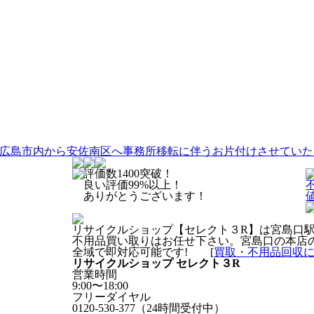
広島市内から安佐南区へ事務所移転に伴うお片付けさせていた
評価数1400突破！
良い評価99%以上！
ありがとうございます！
リサイクルショップ【セレクト３R】は宮島口
不用品買い取りはお任せ下さい。宮島口の本店
全域で即対応可能です! [
買取・不用品回収
リサイクルショップ セレクト３R
営業時間
9:00〜18:00
フリーダイヤル
0120-530-377（24時間受付中）