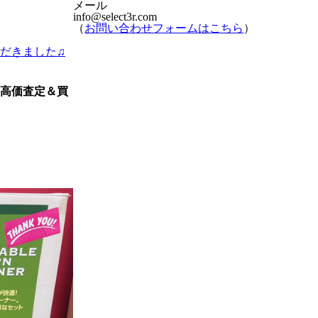
メール
info@select3r.com
（
お問い合わせフォームはこちら
）
だきました♫
高価査定＆買