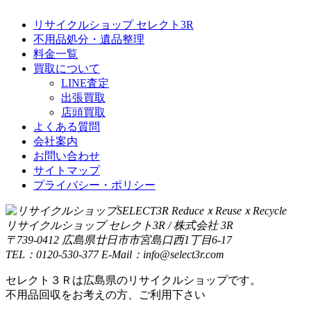
リサイクルショップ セレクト3R
不用品処分・遺品整理
料金一覧
買取について
LINE査定
出張買取
店頭買取
よくある質問
会社案内
お問い合わせ
サイトマップ
プライバシー・ポリシー
リサイクルショップ セレクト3R / 株式会社 3R
〒739-0412 広島県廿日市市宮島口西1丁目6-17
TEL：0120-530-377 E-Mail：info@select3r.com
セレクト３Ｒは広島県のリサイクルショップです。
不用品回収をお考えの方、ご利用下さい