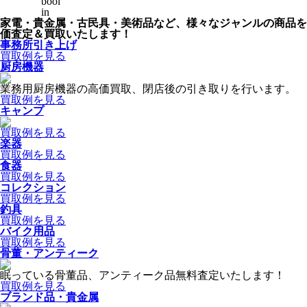
bool
in
家電・貴金属・古民具・美術品など、様々なジャンルの商品を
価査定＆買取いたします！
事務所引き上げ
買取例を見る
厨房機器
業務用厨房機器の高価買取、閉店後の引き取りを行います。
買取例を見る
キャンプ
買取例を見る
楽器
買取例を見る
食器
買取例を見る
コレクション
買取例を見る
釣具
買取例を見る
バイク用品
買取例を見る
骨董・アンティーク
眠っている骨董品、アンティーク品無料査定いたします！
買取例を見る
ブランド品・貴金属