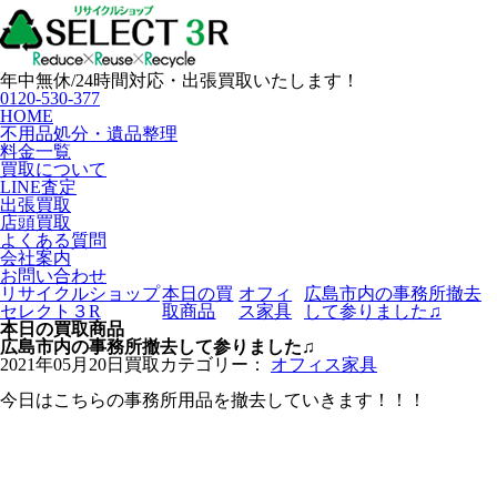
年中無休/24時間対応・出張買取いたします！
0120-530-377
HOME
不用品処分・遺品整理
料金一覧
買取について
LINE査定
出張買取
店頭買取
よくある質問
会社案内
お問い合わせ
リサイクルショップ
本日の買
オフィ
広島市内の事務所撤去
セレクト３R
取商品
ス家具
して参りました♫
本日の買取商品
広島市内の事務所撤去して参りました♫
2021年05月20日
買取カテゴリー：
オフィス家具
今日はこちらの事務所用品を撤去していきます！！！