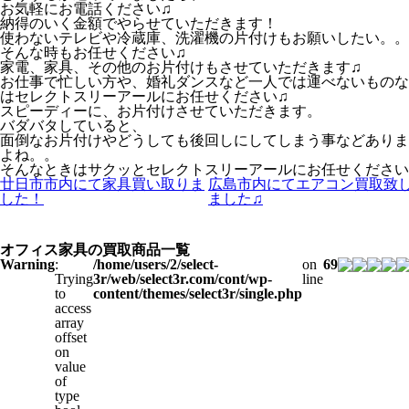
お気軽にお電話ください♫
納得のいく金額でやらせていただきます！
使わないテレビや冷蔵庫、洗濯機の片付けもお願いしたい。。
そんな時もお任せください♫
家電、家具、その他のお片付けもさせていただきます♫
お仕事で忙しい方や、婚礼ダンスなど一人では運べないものな
はセレクトスリーアールにお任せください♫
スピーディーに、お片付けさせていただきます。
バダバタしていると、
面倒なお片付けやどうしても後回しにしてしまう事などありま
よね。。
そんなときはサクッとセレクトスリーアールにお任せください
廿日市市内にて家具買い取りま
広島市内にてエアコン買取致
した！
ました♫
オフィス家具の買取商品一覧
Warning
:
/home/users/2/select-
on
69
Trying
3r/web/select3r.com/cont/wp-
line
to
content/themes/select3r/single.php
access
array
offset
on
value
of
type