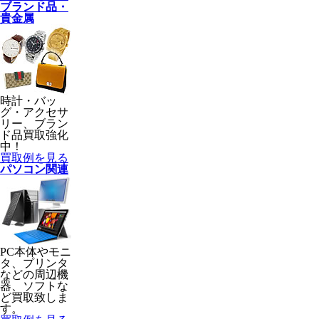
ブランド品・
貴金属
時計・バッ
グ・アクセサ
リー、ブラン
ド品買取強化
中！
買取例を見る
パソコン関連
PC本体やモニ
タ、プリンタ
などの周辺機
器、ソフトな
ど買取致しま
す。