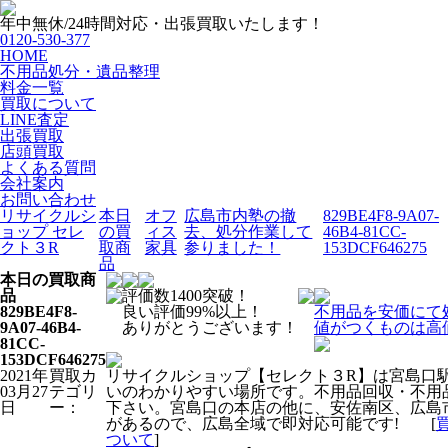
年中無休/24時間対応・出張買取いたします！
0120-530-377
HOME
不用品処分・遺品整理
料金一覧
買取について
LINE査定
出張買取
店頭買取
よくある質問
会社案内
お問い合わせ
リサイクルシ
本日
オフ
広島市内塾の撤
829BE4F8-9A07-
ョップ セレ
の買
ィス
去、処分作業して
46B4-81CC-
クト３R
取商
家具
参りました！
153DCF646275
品
本日の買取商
品
評価数1400突破！
829BE4F8-
良い評価99%以上！
不用品を安価にて
9A07-46B4-
ありがとうございます！
値がつくものは高
81CC-
153DCF646275
2021年
買取カ
リサイクルショップ【セレクト３R】は宮島口
03月27
テゴリ
いのわかりやすい場所です。不用品回収・不用
日
ー：
下さい。宮島口の本店の他に、安佐南区、広島
があるので、広島全域で即対応可能です! [
ついて
]