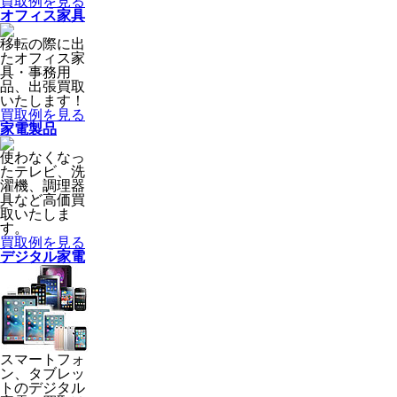
買取例を見る
オフィス家具
移転の際に出
たオフィス家
具・事務用
品、出張買取
いたします！
買取例を見る
家電製品
使わなくなっ
たテレビ、洗
濯機、調理器
具など高価買
取いたしま
す。
買取例を見る
デジタル家電
スマートフォ
ン、タブレッ
トのデジタル