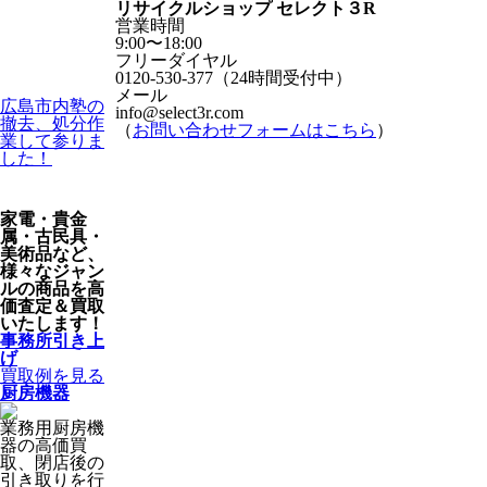
リサイクルショップ セレクト３R
営業時間
9:00〜18:00
フリーダイヤル
0120-530-377（24時間受付中）
メール
広島市内塾の
info@select3r.com
撤去、処分作
（
お問い合わせフォームはこちら
）
業して参りま
した！
家電・貴金
属・古民具・
美術品など、
様々なジャン
ルの商品を高
価査定＆買取
いたします！
事務所引き上
げ
買取例を見る
厨房機器
業務用厨房機
器の高価買
取、閉店後の
引き取りを行