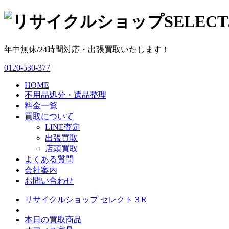
年中無休/24時間対応・出張買取いたします！
0120-530-377
HOME
不用品処分・遺品整理
料金一覧
買取について
LINE査定
出張買取
店頭買取
よくある質問
会社案内
お問い合わせ
リサイクルショップ セレクト３R
本日の買取商品