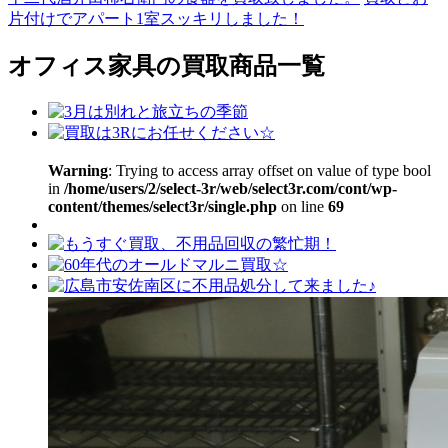
片付けでアパート1室スッキリしました！
オフィス家具の買取商品一覧
Warning
: Trying to access array offset on value of type bool
in
/home/users/2/select-3r/web/select3r.com/cont/wp-
content/themes/select3r/single.php
on line
69