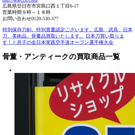
http://select3r.com/
広島県廿日市市宮島口西１丁目6-17
営業時間９時～１８時
お問い合わせ0120-530-377
特別保存刀剣、特別貴重認定ございます。広島 武具、日本
刀、美術品、骨董品買取いたします。
日本刀買い取りま
す！と息子の全日本実践空手道オープン選手権大会
骨董・アンティークの買取商品一覧