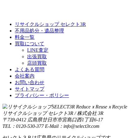
リサイクルショップ セレクト3R
不用品処分・遺品整理
料金一覧
買取について
LINE査定
出張買取
店頭買取
よくある質問
会社案内
お問い合わせ
サイトマップ
プライバシー・ポリシー
リサイクルショップ セレクト3R / 株式会社 3R
〒739-0412 広島県廿日市市宮島口西1丁目6-17
TEL：0120-530-377 E-Mail：info@select3r.com
セレクト３Ｒは広島県のリサイクルショップです。