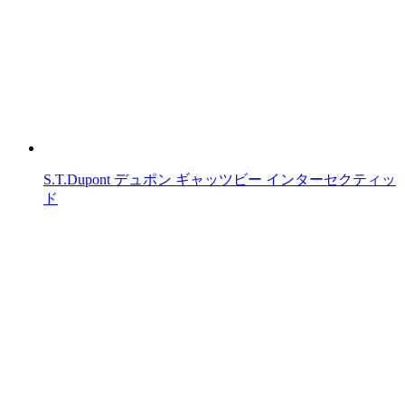
S.T.Dupont デュポン ギャッツビー インターセクティッ
ド