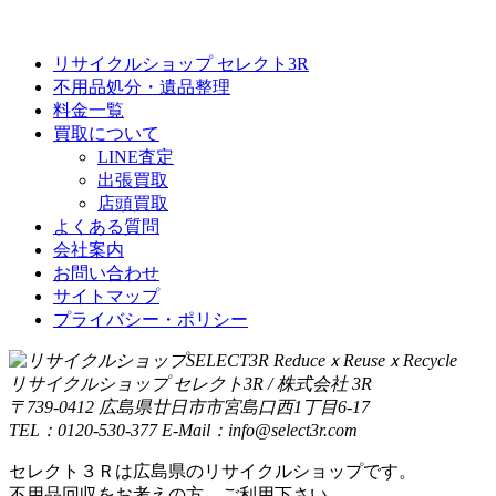
リサイクルショップ セレクト3R
不用品処分・遺品整理
料金一覧
買取について
LINE査定
出張買取
店頭買取
よくある質問
会社案内
お問い合わせ
サイトマップ
プライバシー・ポリシー
リサイクルショップ セレクト3R / 株式会社 3R
〒739-0412 広島県廿日市市宮島口西1丁目6-17
TEL：0120-530-377 E-Mail：info@select3r.com
セレクト３Ｒは広島県のリサイクルショップです。
不用品回収をお考えの方、ご利用下さい