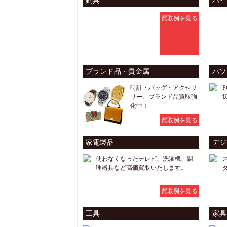
釣具
バイ
買取例を見る
ブランド品・貴金属
パソ
時計・バッグ・アクセサ
リー、ブランド品買取強
化中！
買取例を見る
家電製品
デジ
使わなくなったテレビ、洗濯機、調
理器具など高価買取いたします。
買取例を見る
工具
家具