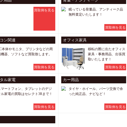
ク用品
骨董・アンティーク
眠っている骨董品、アンティーク品
買取例を見る
無料査定いたします！
買取例を見る
コン関連
オフィス家具
PC本体やモニタ、プリンタなどの周
移転の際に出たオフィス
辺機器、ソフトなど買取致します。
家具・事務用品、出張買
取いたします！
買取例を見る
買取例を見る
タル家電
カー用品
スマートフォン、タブレットのデジ
タイヤ・ホイール、パーツ交換で余
タル家電の買取はセレクト3Rまで！
った純正品、ナビなど！
買取例を見る
買取例を見る