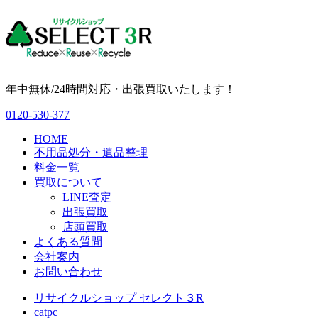
年中無休/24時間対応・出張買取いたします！
0120-530-377
HOME
不用品処分・遺品整理
料金一覧
買取について
LINE査定
出張買取
店頭買取
よくある質問
会社案内
お問い合わせ
リサイクルショップ セレクト３R
catpc