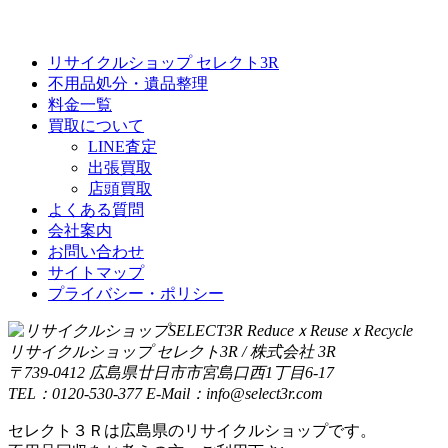
リサイクルショップ セレクト3R
不用品処分・遺品整理
料金一覧
買取について
LINE査定
出張買取
店頭買取
よくある質問
会社案内
お問い合わせ
サイトマップ
プライバシー・ポリシー
リサイクルショップ セレクト3R / 株式会社 3R
〒739-0412 広島県廿日市市宮島口西1丁目6-17
TEL：0120-530-377 E-Mail：info@select3r.com
セレクト３Ｒは広島県のリサイクルショップです。